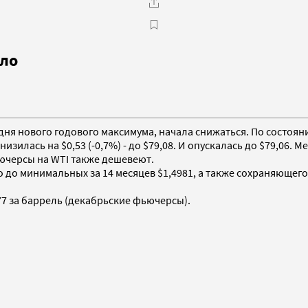
ыло
одня нового годового максимума, начала снижаться. По состоян
лась на $0,53 (-0,7%) - до $79,08. И опускалась до $79,06. Меж
ьючерсы на WTI также дешевеют.
о до минимальных за 14 месяцев $1,4981, а также сохраняюще
7 за баррель (декабрьские фьючерсы).