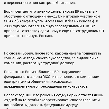
и перевести его под контроль британцев.
Борич считает, что именно деятельность ВР привела к
обострению отношений между ВР и вторым участником
СП AAR («Альфа-групп», Access Industries и «Ренова»). В
2008 году разногласия между совладельцами ТНК-ВР
привели к отставке Дадли - ему и еще 150 сотрудникам СП
пришлось покинуть Россию.
По словам Борич, после того, как она начала подвергать
сомнению методы своего руководства, ее выдавили из
компании, расторгнув трудовой договор.
После этого Борич обвинила ВР в нарушении
федерального закона RICO, и предъявила к компаниям
еще три пункта обвинения, касающихся
преждевременного прекращения ее контрактов.
После сегодняшнего решения суда у Борич остается лишь
28 дней на то, чтобы скорректировать свое заявление и
попробовать доказать федеральному суду