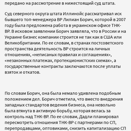
передано на рассмотрение в нижестоящий суд штата.
Суд северного округа штата Иллинойс рассматривал иск
бывшего топ-менеджера ВР Лилиан Борич, которой в 2007
году была предложена работа в украинском офисе ТНК-
ВР. В исковом заявлении Борич заявляла, что в России и на
Украине бизнес компании строится не так как в США или
Великобритании. По ее словам, в странах постсоветского
пространства деятельность BP строится на личных
отношениях, «неписаных правилах и соглашениях»,
«незаконных платежах, протекционистских схемах», а
государственные контракты заключаются после уплаты
взяток и откатов.
По словам Борич, она была немало удивлена подобным
положением дел. Борич отметила, что вместо внедрения
западных стандартов ведения бизнеса, она невольно
была втянута в активную борьбу, которая велась за
контроль над ТНК-BP. По ее словам, Дадли планировал
пересмотреть отношения ТНК-ВР с партнерами по СП,
перепродавцами, оптовиками, снизить капитализацию СП