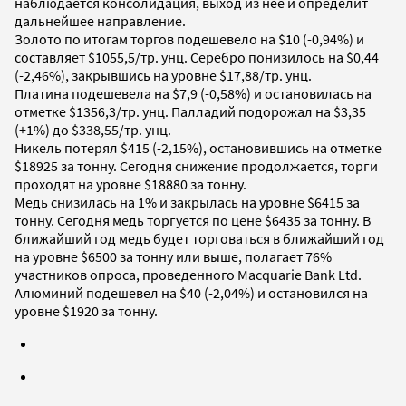
наблюдается консолидация, выход из нее и определит
дальнейшее направление.
Золото по итогам торгов подешевело на $10 (-0,94%) и
составляет $1055,5/тр. унц. Серебро понизилось на $0,44
(-2,46%), закрывшись на уровне $17,88/тр. унц.
Платина подешевела на $7,9 (-0,58%) и остановилась на
отметке $1356,3/тр. унц. Палладий подорожал на $3,35
(+1%) до $338,55/тр. унц.
Никель потерял $415 (-2,15%), остановившись на отметке
$18925 за тонну. Сегодня снижение продолжается, торги
проходят на уровне $18880 за тонну.
Медь снизилась на 1% и закрылась на уровне $6415 за
тонну. Сегодня медь торгуется по цене $6435 за тонну. В
ближайший год медь будет торговаться в ближайший год
на уровне $6500 за тонну или выше, полагает 76%
участников опроса, проведенного Macquarie Bank Ltd.
Алюминий подешевел на $40 (-2,04%) и остановился на
уровне $1920 за тонну.