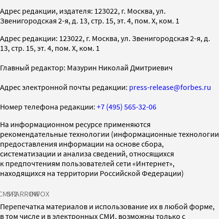
Адрес редакции, издателя: 123022, г. Москва, ул.
Звенигородская 2-я, д. 13, стр. 15, эт. 4, пом. X, ком. 1
Адрес редакции: 123022, г. Москва, ул. Звенигородская 2-я, д.
13, стр. 15, эт. 4, пом. X, ком. 1
Главный редактор: Мазурин Николай Дмитриевич
Адрес электронной почты редакции:
press-release@forbes.ru
Номер телефона редакции:
+7 (495) 565-32-06
На информационном ресурсе применяются
рекомендательные технологии (информационные технологии
предоставления информации на основе сбора,
систематизации и анализа сведений, относящихся
к предпочтениям пользователей сети «Интернет»,
находящихся на территории Российской Федерации)
СМИ2
SPARROW
INFOX
Перепечатка материалов и использование их в любой форме,
в том числе и в электронных СМИ, возможны только с