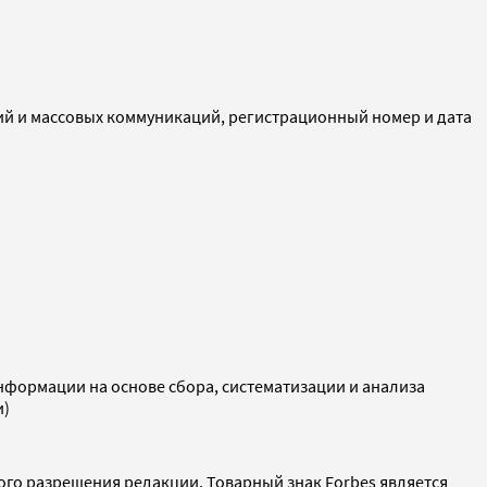
ий и массовых коммуникаций, регистрационный номер и дата
ормации на основе сбора, систематизации и анализа
и)
ого разрешения редакции. Товарный знак Forbes является