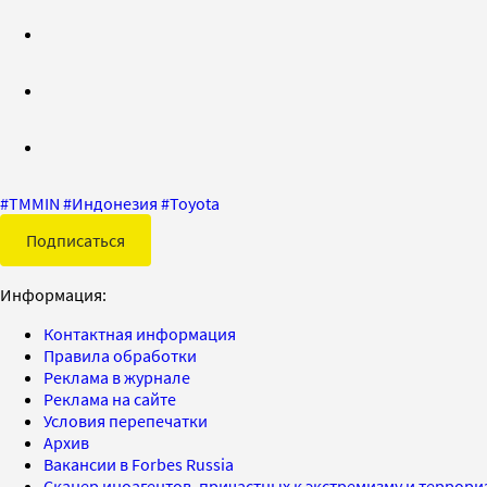
#
TMMIN
#
Индонезия
#
Toyota
Подписаться
Информация:
Контактная информация
Правила обработки
Реклама в журнале
Реклама на сайте
Условия перепечатки
Архив
Вакансии в Forbes Russia
Сканер иноагентов, причастных к экстремизму и террор