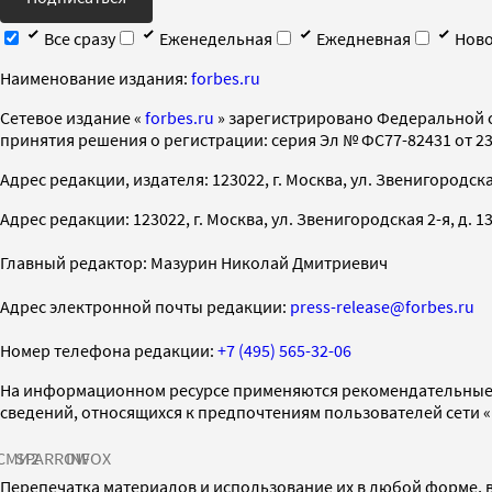
Все сразу
Еженедельная
Ежедневная
Ново
Наименование издания:
forbes.ru
Cетевое издание «
forbes.ru
» зарегистрировано Федеральной 
принятия решения о регистрации: серия Эл № ФС77-82431 от 23 
Адрес редакции, издателя: 123022, г. Москва, ул. Звенигородская 2-
Адрес редакции: 123022, г. Москва, ул. Звенигородская 2-я, д. 13, с
Главный редактор: Мазурин Николай Дмитриевич
Адрес электронной почты редакции:
press-release@forbes.ru
Номер телефона редакции:
+7 (495) 565-32-06
На информационном ресурсе применяются рекомендательные 
сведений, относящихся к предпочтениям пользователей сети 
СМИ2
SPARROW
INFOX
Перепечатка материалов и использование их в любой форме, в