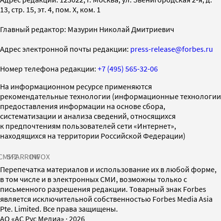
13, стр. 15, эт. 4, пом. X, ком. 1
Главный редактор: Мазурин Николай Дмитриевич
Адрес электронной почты редакции:
press-release@forbes.ru
Номер телефона редакции:
+7 (495) 565-32-06
На информационном ресурсе применяются
рекомендательные технологии (информационные технологии
предоставления информации на основе сбора,
систематизации и анализа сведений, относящихся
к предпочтениям пользователей сети «Интернет»,
находящихся на территории Российской Федерации)
СМИ2
SPARROW
INFOX
Перепечатка материалов и использование их в любой форме,
в том числе и в электронных СМИ, возможны только с
письменного разрешения редакции. Товарный знак Forbes
является исключительной собственностью Forbes Media Asia
Pte. Limited. Все права защищены.
AO «АС Рус Медиа»
·
2026