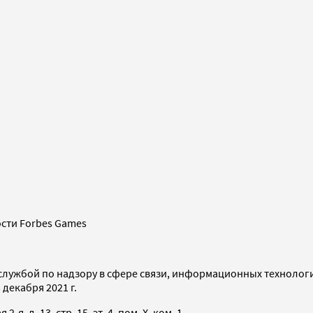
сти Forbes Games
службой по надзору в сфере связи, информационных технолог
декабря 2021 г.
я, д. 13, стр. 15, эт. 4, пом. X, ком. 1