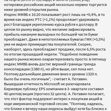
котировки российских акций несколько нервно торгуются
ниже уровней открытия рынка.
Индекс ММВБ к 16:20 показывает рост лишь на +0,4%, в то
время как индекс РТС (+1,1%) продолжает удерживать
рост благодаря укреплению курса рубля к доллару. В
целом по рынку видно, что желание зафиксировать
прибыль накануне выходных по большей части бумаг
преобладает. Даже в непотопляемых бумагах ГМК (+0,5%)
уже не видно преимущества покупателей. Скорее,
наоборот, здесь преобладают продажи, после 6,5% роста
по итогам прошедшей недели. "Подобное поведение
нашего рынка можно охарактеризовать просто: в пятницу
индекс ММВБ вновь достиг верхней границы тренда
консолидации (1380 п), но уйти выше, сил пока нет.
Поэтому дальнейшее движение вниз к уровню 1320 п.
было бы очень логичным", - считает А. Потавин.
Вышедшая отчетность Microsoft не разочаровала
биржевую публику: EPS компании в 3- квартале составил
40 центов/акция (прогноз 32 цента). А. Потавин полагает,
что этот фактор поддержит интерес к покупкам акций в
ходе американской торговой сессии. "Поэтому, надеюсь,
что ближе к вечеру наши индексы выйдут хотя бы близко к