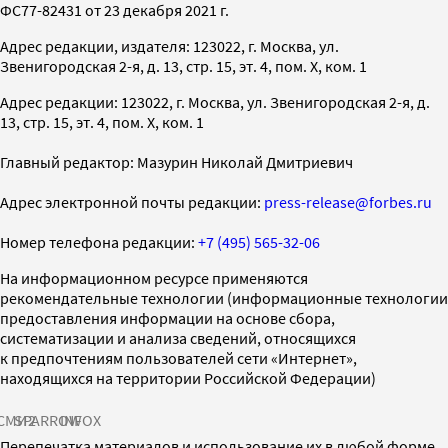
ФС77-82431 от 23 декабря 2021 г.
Адрес редакции, издателя: 123022, г. Москва, ул.
Звенигородская 2-я, д. 13, стр. 15, эт. 4, пом. X, ком. 1
Адрес редакции: 123022, г. Москва, ул. Звенигородская 2-я, д.
13, стр. 15, эт. 4, пом. X, ком. 1
Главный редактор: Мазурин Николай Дмитриевич
Адрес электронной почты редакции:
press-release@forbes.ru
Номер телефона редакции:
+7 (495) 565-32-06
На информационном ресурсе применяются
рекомендательные технологии (информационные технологии
предоставления информации на основе сбора,
систематизации и анализа сведений, относящихся
к предпочтениям пользователей сети «Интернет»,
находящихся на территории Российской Федерации)
СМИ2
SPARROW
INFOX
Перепечатка материалов и использование их в любой форме,