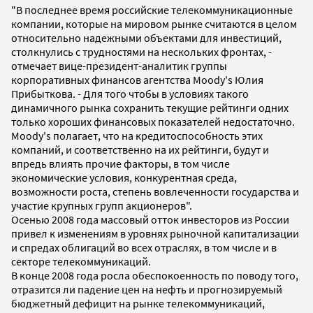
"В последнее время российские телекоммуникационные
компании, которые на мировом рынке считаются в целом
относительно надежными объектами для инвестиций,
столкнулись с трудностями на нескольких фронтах, -
отмечает вице-президент-аналитик группы
корпоративных финансов агентства Moody's Юлия
Прибыткова. - Для того чтобы в условиях такого
динамичного рынка сохранить текущие рейтинги одних
только хороших финансовых показателей недостаточно.
Moody's полагает, что на кредитоспособность этих
компаний, и соответственно на их рейтинги, будут и
впредь влиять прочие факторы, в том числе
экономические условия, конкурентная среда,
возможности роста, степень вовлеченности государства и
участие крупных групп акционеров".
Осенью 2008 года массовый отток инвесторов из России
привел к изменениям в уровнях рыночной капитализации
и спредах облигаций во всех отраслях, в том числе и в
секторе телекоммуникаций.
В конце 2008 года росла обеспокоенность по поводу того,
отразится ли падение цен на нефть и прогнозируемый
бюджетный дефицит на рынке телекоммуникаций,