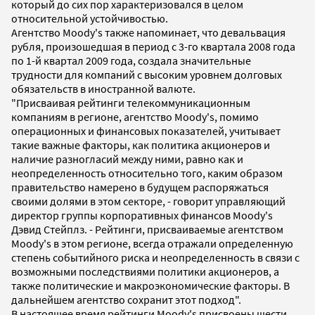
который до сих пор характеризовался в целом
относительной устойчивостью.
Агентство Moody's также напоминает, что девальвация
рубля, произошедшая в период с 3-го квартала 2008 года
по 1-й квартал 2009 года, создала значительные
трудности для компаний с высоким уровнем долговых
обязательств в иностранной валюте.
"Присваивая рейтинги телекоммуникационным
компаниям в регионе, агентство Moody's, помимо
операционных и финансовых показателей, учитывает
такие важные факторы, как политика акционеров и
наличие разногласий между ними, равно как и
неопределенность относительно того, каким образом
правительство намерено в будущем распоряжаться
своими долями в этом секторе, - говорит управляющий
директор группы корпоративных финансов Moody's
Дэвид Стейплз. - Рейтинги, присваиваемые агентством
Moody's в этом регионе, всегда отражали определенную
степень событийного риска и неопределенность в связи с
возможными последствиями политики акционеров, а
также политические и макроэкономические факторы. В
дальнейшем агентство сохранит этот подход".
В настоящее время рейтинги Moody's присвоены шести