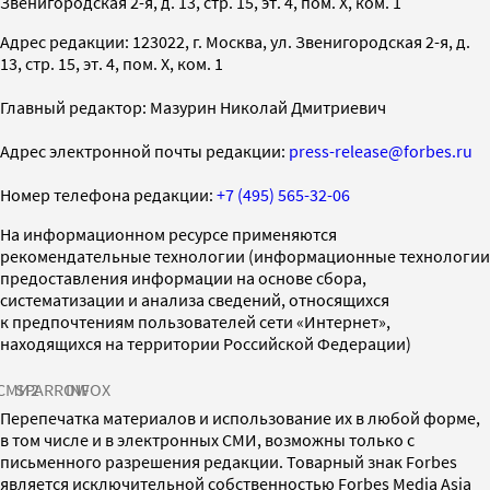
Звенигородская 2-я, д. 13, стр. 15, эт. 4, пом. X, ком. 1
Адрес редакции: 123022, г. Москва, ул. Звенигородская 2-я, д.
13, стр. 15, эт. 4, пом. X, ком. 1
Главный редактор: Мазурин Николай Дмитриевич
Адрес электронной почты редакции:
press-release@forbes.ru
Номер телефона редакции:
+7 (495) 565-32-06
На информационном ресурсе применяются
рекомендательные технологии (информационные технологии
предоставления информации на основе сбора,
систематизации и анализа сведений, относящихся
к предпочтениям пользователей сети «Интернет»,
находящихся на территории Российской Федерации)
СМИ2
SPARROW
INFOX
Перепечатка материалов и использование их в любой форме,
в том числе и в электронных СМИ, возможны только с
письменного разрешения редакции. Товарный знак Forbes
является исключительной собственностью Forbes Media Asia