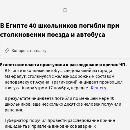
В Египте 40 школьников погибли при
столкновении поезда и автобуса
Копировать ссылку
Египетские власти приступили к расследованию причин ЧП.
В Египте школьный автобус, следовавший из города
Манфалут, столкнулся с железнодорожным составом
неподалеку от Асуана. Трагический инцидент произошел
к югу от Каира утром 17 ноября, передает
Reuters
.
В результате инцидента погибли по меньшей мере 40
школьников, еще несколько десятков человек получили
ранения.
Губернатор поручил провести расследование причин
инцидента и привлечь виновников аварии к