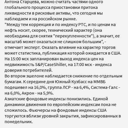
Антона Старцева, можно считать частями одного
глобального процесса приостановки притока
ликвидности в рисковые активы, что сегодня мы
наблюдаем и на российском рынке.
"Между тем коррекция и по индексу РТС, и по ценам на
нефть носит, скорее, технический характер (она
необходима для снятия "перекупленности"), а значит, ее
масштаб может оказаться не слишком большим", -
отмечает эксперт. Оказать влияние на характер торгов
может статистика, публикация которой ожидается в США.
На 15:00 мск запланирован выход индекса цен на
недвижимость S&P/CaseShiller, на 17:00 мск - индекса
доверия потребителей.
Во втором эшелоне наблюдается снижение по отдельным
бумагам. К середине дня Южный Кузбасс на ММВБ
подешевел на 16,0%, группа ЛСР - на 6,4%, Система-Галс -
на 6,0%, Акрон - на 5,9%.
Азиатские фондовые индексы понизились. Единой
динамики движения по европейским индексам пока не
сложилось. Фьючерсы на фондовые индексы США
торгуются вблизи уровней закрытия, зафиксированных в
понедельник.