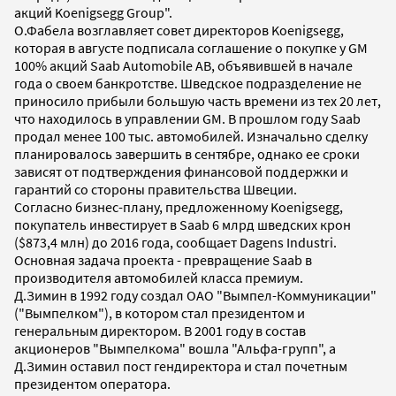
акций Koenigsegg Group".
О.Фабела возглавляет совет директоров Koenigsegg,
которая в августе подписала соглашение о покупке у GM
100% акций Saab Automobile AB, объявившей в начале
года о своем банкротстве. Шведское подразделение не
приносило прибыли большую часть времени из тех 20 лет,
что находилось в управлении GM. В прошлом году Saab
продал менее 100 тыс. автомобилей. Изначально сделку
планировалось завершить в сентябре, однако ее сроки
зависят от подтверждения финансовой поддержки и
гарантий со стороны правительства Швеции.
Согласно бизнес-плану, предложенному Koenigsegg,
покупатель инвестирует в Saab 6 млрд шведских крон
($873,4 млн) до 2016 года, сообщает Dagens Industri.
Основная задача проекта - превращение Saab в
производителя автомобилей класса премиум.
Д.Зимин в 1992 году создал ОАО "Вымпел-Коммуникации"
("Вымпелком"), в котором стал президентом и
генеральным директором. В 2001 году в состав
акционеров "Вымпелкома" вошла "Альфа-групп", а
Д.Зимин оставил пост гендиректора и стал почетным
президентом оператора.