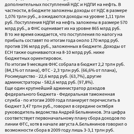
дополнительных поступлений НДС и НДПИ на нефть. В
частности, в бюджете заложены доходы от НДС в размере
1,076 трлн руб., а ожидаются доходы на уровне 1,11 трлн
руб. Поступления НДПИ на нефть заложены в размере 570
млрд руб., а ФНС оценивает их на уровне 865 млрд руб.
В то же время ожидается, что поступления по налогу на
прибыль составят по итогам года около 170 млрд руб.
против 196 млрд руб., заложенных в бюджете. Доходы от
ЕСН также оцениваются на 8-10 млрд руб. ниже
бюджетных ориентировок.
По итогам 9 месяцев ФНС собрала в бюджет 2,2 трлн руб.
(84,1% от плана), ФТС - 2,3 трлн руб. (66,6% от плана),
Росимущество - 22,6 млрд руб. (63,7%), другие
администраторы - 582,6 млрд руб. (97,8%).
Еще один крупнейший администратор доходов
федерального бюджета - Федеральная таможенная
служба - по итогам 2009 года планирует перечислить в
бюджет 3,47 трлн руб., говорил в середине октября
руководитель ведомства Андрей Бельянинов. Эта цифра
соответствует первоначальному плану сбора доходов по
линии ФТС, хотя в начале августа А.Бельянинов говорил о
возможности сбора в 2009 году лишь 3-3,1 трлн руб.