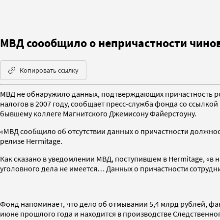
МВД соообщило о непричастности чинов
Копировать ссылку
МВД не обнаружило данных, подтверждающих причастность рос
налогов в 2007 году, сообщает пресс-служба фонда со ссылк
бывшему коллеге Магнитского Джемисону Файерстоуну.
«МВД сообщило об отсутствии данных о причастности должност
релизе Hermitage.
Как сказано в уведомлении МВД, поступившем в Hermitage, «в
уголовного дела не имеется… Данных о причастности сотрудн
Фонд напоминает, что дело об отмывании 5,4 млрд рублей, ф
июне прошлого года и находится в производстве Следственно