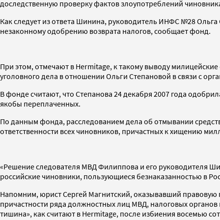
доследственную проверку фактов злоупотреблений чиновника
Как следует из ответа Шинина, руководитель ИНФС №28 Ольга
незаконному одобрению возврата налогов, сообщает фонд.
При этом, отмечают в Hermitage, к такому выводу милицейские
уголовного дела в отношении Ольги Степановой в связи с орг
В фонде считают, что Степанова 24 декабря 2007 года одобрил
якобы переплаченных.
По данным фонда, расследованием дела об отмывании средств
ответственности всех чиновников, причастных к хищению милл
«Решение следователя МВД Филиппова и его руководителя Шини
российские чиновники, пользующиеся безнаказанностью в Росс
Напомним, юрист Сергей Магнитский, оказывавший правовую п
причастности ряда должностных лиц МВД, налоговых органов и
тишина», как считают в Hermitage, после избиения восемью с