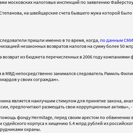
ми московских налоговых инспекций по заявлению Файерстоу
 Степанова, на швейцарские счета бывшего мужа которой было
 следователи пришли именно в то время, когда,
по данным СМ
анизацией незаконных возвратов налогов на сумму более 50 мл
а возврат из бюджета перечисленных в 2006 году компаниями ф
 в МВД непосредственно занимался следователь Рамиль Филипп
иардов у своих сограждан».
на является наилучшим стимулом для принятие закона, аналог
ии, предпочитают размещать свои коррупционные активы», - з
омощь фонду Hermitage, перед своим арестом по обвинению в 
 судейского корпуса к хищению 5.4 млрд рублей из российског
отрудниками охраны.