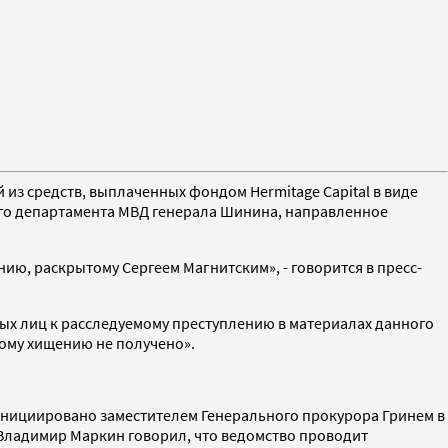
з средств, выплаченных фондом Hermitage Capital в виде
ного департамента МВД генерала Шинина, направленное
ию, раскрытому Сергеем Магнитским», - говорится в пресс-
ных лиц к расследуемому преступлению в материалах данного
ому хищению не получено».
 инициировано заместителем Генерального прокурора Гринем в
Владимир Маркин говорил, что ведомство проводит