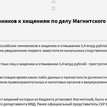
ников к хищениям по делу Магнитского
сийских чиновников к хищению и отмыванию 5,4 млрд рублей и
ой на уведомление первого заместителя начальника следствен
ных лиц к хищению и отмыванию 5,4 млрд рублей - преступлен
 настоящее время каких-либо данных о причастности должност
иков правоохранительных и налоговых органов к вышеуказанн
акт хищений которых из бюджета установил Магнитский, было
го департамента МВД. Ранее официальный представитель СКР 