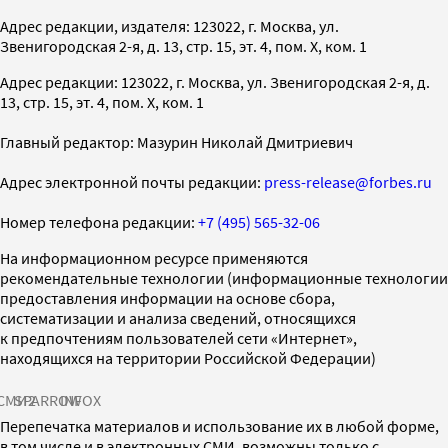
Адрес редакции, издателя: 123022, г. Москва, ул.
Звенигородская 2-я, д. 13, стр. 15, эт. 4, пом. X, ком. 1
Адрес редакции: 123022, г. Москва, ул. Звенигородская 2-я, д.
13, стр. 15, эт. 4, пом. X, ком. 1
Главный редактор: Мазурин Николай Дмитриевич
Адрес электронной почты редакции:
press-release@forbes.ru
Номер телефона редакции:
+7 (495) 565-32-06
На информационном ресурсе применяются
рекомендательные технологии (информационные технологии
предоставления информации на основе сбора,
систематизации и анализа сведений, относящихся
к предпочтениям пользователей сети «Интернет»,
находящихся на территории Российской Федерации)
СМИ2
SPARROW
INFOX
Перепечатка материалов и использование их в любой форме,
в том числе и в электронных СМИ, возможны только с