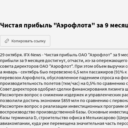
Чистая прибыль "Аэрофлота" за 9 месяц
Копировать ссылку
29 октября. IFX-News - Чистая прибыль ОАО "Аэрофлот" за 9 мес
прибыли за 9 месяцев достигнут, отчасти, из-за опережающег
совета директоров ОАО "Аэрофлот". При этом объем выручки со
а январь - сентябрь быо перевезено 6,5 млн пассажиров (91% к
перевозок Аэрофлота, обусловленное падением спроса на фон
производительность полетов (ткм/час) на 0,5% по сравнению
Совет директоров одобрил сделки финансирования лизинга ше
Рассмотрен вопрос о снижении издержек и управленческих рас
позволили достичь экономии $859 млн по сравнению с перво
Рассмотрен вопрос о реализации инвестиционных программ об
воспроизводство производственной базы. Основные инвестиц
базы терминала D, строительство офиса в Мелькисарово (Шер
авиакомпании, куда уже перемещена значительная часть пер