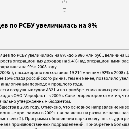
ев по РСБУ увеличилась на 8%
яцев по РСБУ увеличилась на 8% -до 5 980 млн руб., величина E
о роста операционных доходов на 9,4% над операционными рас
кратился на 9% к 2008 году
 2008г.), пассажиропоток составил 19 214 млн пкм (92% к 2008 
е 15% спада российского рынка, тем ни менее, позволило ув
 с аналогичным периодом прошлого года.
сти воздушных судов А321 и по приобретению новых реактивн
ходов ОАО "Аэрофлот" в 2009 г. Совет директоров отметил, чт
начально утвержденным бюджетом.
щества в 2009 году. Отмечено, что основное направление ин
ионные программы в 2009г. направлены на развитие парка па
еметьево-2). Программа обновления парка воздушных судов ре
сонала производственных подразделений. Приобретена больша