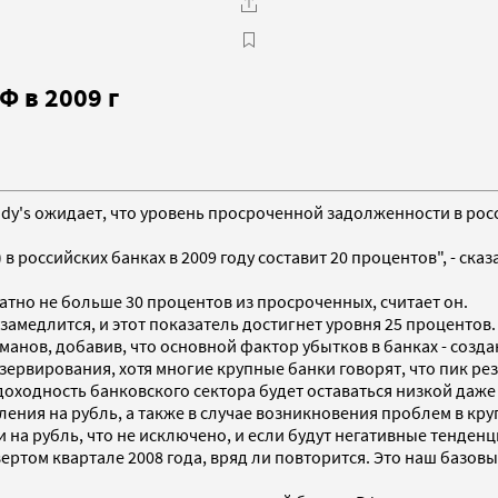
Ф в 2009 г
y's ожидает, что уровень просроченной задолженности в росси
 российских банках в 2009 году составит 20 процентов", - ск
ратно не больше 30 процентов из просроченных, считает он.
 замедлится, и этот показатель достигнет уровня 25 процентов.
иманов, добавив, что основной фактор убытков в банках - созд
ервирования, хотя многие крупные банки говорят, что пик р
 доходность банковского сектора будет оставаться низкой даже 
ления на рубль, а также в случае возникновения проблем в кру
 на рубль, что не исключено, и если будут негативные тенденц
ертом квартале 2008 года, вряд ли повторится. Это наш базовый