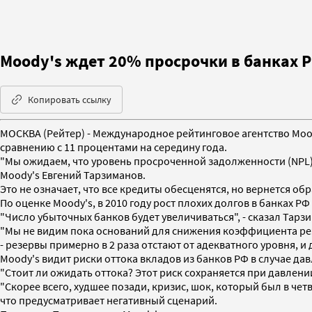
Moody's ждет 20% просрочки в банках Р
Копировать ссылку
МОСКВА (Рейтер) - Международное рейтинговое агентство Mood
сравнению с 11 процентами на середину года.
"Мы ожидаем, что уровень просроченной задолженности (NPL) в
Moody's Евгений Тарзиманов.
Это не означает, что все кредиты обесценятся, но вернется об
По оценке Moody's, в 2010 году рост плохих долгов в банках РФ
"Число убыточных банков будет увеличиваться", - сказал Тарз
"Мы не видим пока оснований для снижения коэффициента рез
- резервы примерно в 2 раза отстают от адекватного уровня, и
Moody's видит риски оттока вкладов из банков РФ в случае дав
"Стоит ли ожидать оттока? Этот риск сохраняется при давлении
"Скорее всего, худшее позади, кризис, шок, который был в четв
что предусматривает негативный сценарий.