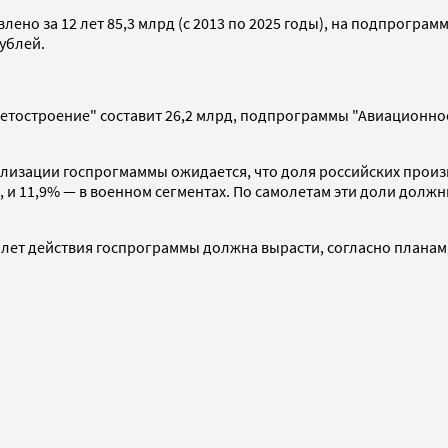
но за 12 лет 85,3 млрд (с 2013 по 2025 годы), на подпрограм
ублей.
остроение" составит 26,2 млрд, подпрограммы "Авиационное
ализации госпрогмаммы ожидается, что доля российских прои
 и 11,9% — в военном сегментах. По самолетам эти доли должн
ет действия госпрограммы должна вырасти, согласно планам, в 