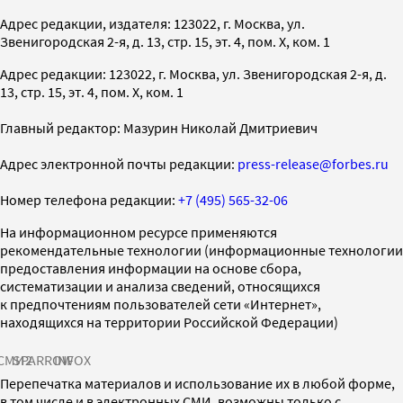
Адрес редакции, издателя: 123022, г. Москва, ул.
Звенигородская 2-я, д. 13, стр. 15, эт. 4, пом. X, ком. 1
Адрес редакции: 123022, г. Москва, ул. Звенигородская 2-я, д.
13, стр. 15, эт. 4, пом. X, ком. 1
Главный редактор: Мазурин Николай Дмитриевич
Адрес электронной почты редакции:
press-release@forbes.ru
Номер телефона редакции:
+7 (495) 565-32-06
На информационном ресурсе применяются
рекомендательные технологии (информационные технологии
предоставления информации на основе сбора,
систематизации и анализа сведений, относящихся
к предпочтениям пользователей сети «Интернет»,
находящихся на территории Российской Федерации)
СМИ2
SPARROW
INFOX
Перепечатка материалов и использование их в любой форме,
в том числе и в электронных СМИ, возможны только с