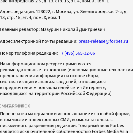
Звенигородская 2-я, д. 13, стр. 15, эт. 4, пом. X, ком. 1
Адрес редакции: 123022, г. Москва, ул. Звенигородская 2-я, д.
13, стр. 15, эт. 4, пом. X, ком. 1
Главный редактор: Мазурин Николай Дмитриевич
Адрес электронной почты редакции:
press-release@forbes.ru
Номер телефона редакции:
+7 (495) 565-32-06
На информационном ресурсе применяются
рекомендательные технологии (информационные технологии
предоставления информации на основе сбора,
систематизации и анализа сведений, относящихся
к предпочтениям пользователей сети «Интернет»,
находящихся на территории Российской Федерации)
СМИ2
SPARROW
INFOX
Перепечатка материалов и использование их в любой форме,
в том числе и в электронных СМИ, возможны только с
письменного разрешения редакции. Товарный знак Forbes
является исключительной собственностью Forbes Media Asia