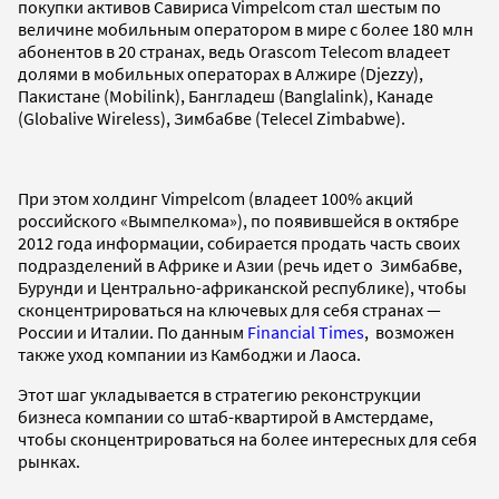
покупки активов Савириса Vimpelcom стал шестым по
величине мобильным оператором в мире с более 180 млн
абонентов в 20 странах, ведь Orascom Telecom владеет
долями в мобильных операторах в Алжире (Djezzy),
Пакистане (Mobilink), Бангладеш (Banglalink), Канаде
(Globalive Wireless), Зимбабве (Telecel Zimbabwe).
При этом холдинг Vimpelcom (владеет 100% акций
российского «Вымпелкома»), по появившейся в октябре
2012 года информации, собирается продать часть своих
подразделений в Африке и Азии (речь идет о Зимбабве,
Бурунди и Центрально-африканской республике), чтобы
сконцентрироваться на ключевых для себя странах —
России и Италии. По данным
Financial Times
, возможен
также уход компании из Камбоджи и Лаоса.
Этот шаг укладывается в стратегию реконструкции
бизнеса компании со штаб-квартирой в Амстердаме,
чтобы сконцентрироваться на более интересных для себя
рынках.