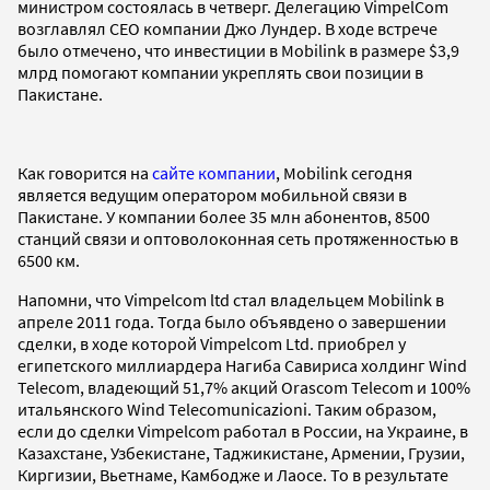
министром состоялась в четверг. Делегацию VimpelCom
возглавлял CEO компании Джо Лундер. В ходе встрече
было отмечено, что инвестиции в Mobilink в размере $3,9
млрд помогают компании укреплять свои позиции в
Пакистане.
Как говорится на
сайте компании
, Mobilink сегодня
является ведущим оператором мобильной связи в
Пакистане. У компании более 35 млн абонентов, 8500
станций связи и оптоволоконная сеть протяженностью в
6500 км.
Напомни, что Vimpelcom ltd стал владельцем Mobilink в
апреле 2011 года. Тогда было объявдено о завершении
сделки, в ходе которой Vimpelcom Ltd. приобрел у
египетского миллиардера Нагиба Савириса холдинг Wind
Telecom, владеющий 51,7% акций Orascom Telecom и 100%
итальянского Wind Telecomunicazioni. Таким образом,
если до сделки Vimpelcom работал в России, на Украине, в
Казахстане, Узбекистане, Таджикистане, Армении, Грузии,
Киргизии, Вьетнаме, Камбодже и Лаосе. То в результате