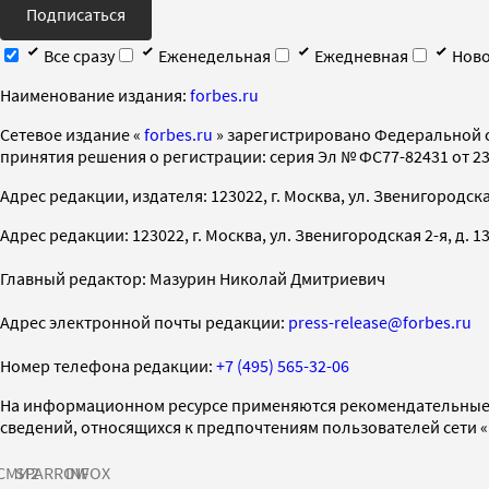
Подписаться
Все сразу
Еженедельная
Ежедневная
Ново
Наименование издания:
forbes.ru
Cетевое издание «
forbes.ru
» зарегистрировано Федеральной 
принятия решения о регистрации: серия Эл № ФС77-82431 от 23 
Адрес редакции, издателя: 123022, г. Москва, ул. Звенигородская 2-
Адрес редакции: 123022, г. Москва, ул. Звенигородская 2-я, д. 13, с
Главный редактор: Мазурин Николай Дмитриевич
Адрес электронной почты редакции:
press-release@forbes.ru
Номер телефона редакции:
+7 (495) 565-32-06
На информационном ресурсе применяются рекомендательные 
сведений, относящихся к предпочтениям пользователей сети 
СМИ2
SPARROW
INFOX