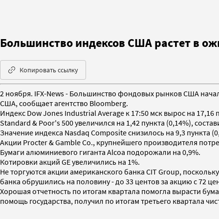
Большинство индексов США растет в о
Копировать ссылку
2 ноября. IFX-News - Большинство фондовых рынков США нача
США, сообщает агентство Bloomberg.
Индекс Dow Jones Industrial Average к 17:50 мск вырос на 17,16 п
Standard & Poor's 500 увеличился на 1,42 пункта (0,14%), состав
Значение индекса Nasdaq Composite снизилось на 9,3 пункта (0,
Акции Procter & Gamble Co., крупнейшего производителя потре
Бумаги алюминиевого гиганта Alcoa подорожали на 0,9%.
Котировки акций GE увеличились на 1%.
Не торгуются акции американского банка CIT Group, поскольку
банка обрушились на половину - до 33 центов за акцию с 72 це
Хорошая отчетность по итогам квартала помогла вырасти бума
помощь государства, получил по итогам третьего квартала чис