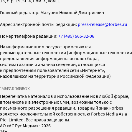
13, стр. 15, эт. 4, пом. X, ком. 1
Главный редактор: Мазурин Николай Дмитриевич
Адрес электронной почты редакции:
press-release@forbes.ru
Номер телефона редакции:
+7 (495) 565-32-06
На информационном ресурсе применяются
рекомендательные технологии (информационные технологии
предоставления информации на основе сбора,
систематизации и анализа сведений, относящихся
к предпочтениям пользователей сети «Интернет»,
находящихся на территории Российской Федерации)
СМИ2
SPARROW
INFOX
Перепечатка материалов и использование их в любой форме,
в том числе и в электронных СМИ, возможны только с
письменного разрешения редакции. Товарный знак Forbes
является исключительной собственностью Forbes Media Asia
Pte. Limited. Все права защищены.
AO «АС Рус Медиа»
·
2026
16+