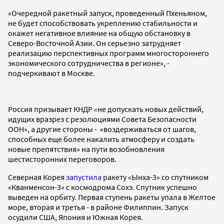
«Очередной ракетный запуск, проведенный Пхеньяном,
не будет способствовать укреплению стабильности и
окажет негативное влияние на общую обстановку в
Северо-Восточной Азии. Он серьезно затрудняет
реализацию перспективных программ многостороннего
экономического сотрудничества в регионе», -
подчеркивают в Москве.
Россия призывает КНДР «не допускать новых действий,
идущих вразрез с резолюциями Совета Безопасности
ООН», а другие стороны - «воздерживаться от шагов,
способных еще более накалить атмосферу и создать
новые препятствия» на пути возобновления
шестисторонних переговоров.
Северная Корея
запустила
ракету «Ынха-3» со спутником
«Кванменсон-3» с космодрома Сохэ. Спутник успешно
выведен на орбиту. Первая ступень ракеты упала в Желтое
море, вторая и третья - в районе Филиппин. Запуск
осудили США, Япония и Южная Корея.