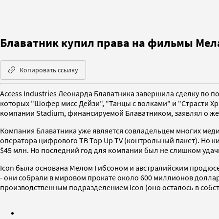
Блаватник купил права на фильмы Мел
Копировать ссылку
Access Industries Леонарда Блаватника завершила сделку по 
которых "Шофер мисс Дейзи", "Танцы с волками" и "Страсти Хр
компании Stadium, финансируемой Блаватником, заявлял о ж
Компания Блаватника уже является совладельцем многих медиа
оператора цифрового ТВ Top Up TV (контрольный пакет). Но ки
$45 млн. Но последний год для компании был не слишком удач
Icon была основана Мелом Гибсоном и австралийским продюсер
- они собрали в мировом прокате около 600 миллионов доллар
производственным подразделением Icon (оно осталось в собст