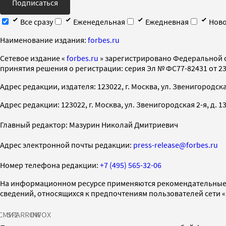
Подписаться
Все сразу
Еженедельная
Ежедневная
Ново
Наименование издания:
forbes.ru
Cетевое издание «
forbes.ru
» зарегистрировано Федеральной 
принятия решения о регистрации: серия Эл № ФС77-82431 от 23 
Адрес редакции, издателя: 123022, г. Москва, ул. Звенигородская 2-
Адрес редакции: 123022, г. Москва, ул. Звенигородская 2-я, д. 13, с
Главный редактор: Мазурин Николай Дмитриевич
Адрес электронной почты редакции:
press-release@forbes.ru
Номер телефона редакции:
+7 (495) 565-32-06
На информационном ресурсе применяются рекомендательные 
сведений, относящихся к предпочтениям пользователей сети 
СМИ2
SPARROW
INFOX