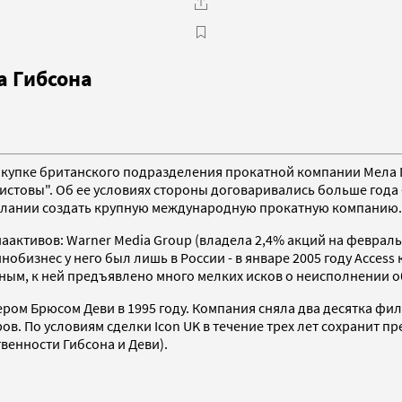
а Гибсона
покупке британского подразделения прокатной компании Мела Г
истовы". Об ее условиях стороны договаривались больше года -
елании создать крупную международную прокатную компанию.
активов: Warner Media Group (владела 2,4% акций на февраль 
нобизнес у него был лишь в России - в январе 2005 году Acces
ным, к ней предъявлено много мелких исков о неисполнении о
ом Брюсом Деви в 1995 году. Компания сняла два десятка фил
ов. По условиям сделки Icon UK в течение трех лет сохранит 
венности Гибсона и Деви).