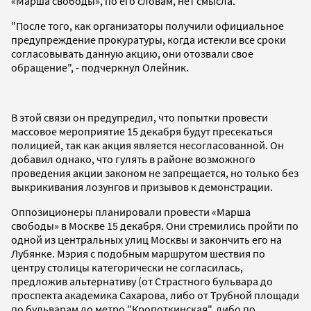
«Марша свободы», по его словам, нет смысла.
"После того, как организаторы получили официальное
предупреждение прокуратуры, когда истекли все сроки
согласовывать данную акцию, они отозвали свое
обращение", - подчеркнул Олейник.
В этой связи он предупредил, что попытки провести
массовое мероприятие 15 декабря будут пресекаться
полицией, так как акция является несогласованной. Он
добавил однако, что гулять в районе возможного
проведения акции законом не запрещается, но только без
выкрикивания лозунгов и призывов к демонстрации.
Оппозиционеры планировали провести «Марша
свободы» в Москве 15 декабря. Они стремились пройти по
одной из центральных улиц Москвы и закончить его на
Лубянке. Мэрия с подобным маршрутом шествия по
центру столицы категорически не согласилась,
предложив альтернативу (от Страстного бульвара до
проспекта академика Сахарова, либо от Трубной площади
по бульварам до метро "Кропоткинская", либо по