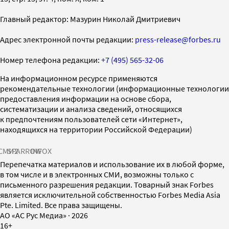
Главный редактор: Мазурин Николай Дмитриевич
Адрес электронной почты редакции:
press-release@forbes.ru
Номер телефона редакции:
+7 (495) 565-32-06
На информационном ресурсе применяются
рекомендательные технологии (информационные технологии
предоставления информации на основе сбора,
систематизации и анализа сведений, относящихся
к предпочтениям пользователей сети «Интернет»,
находящихся на территории Российской Федерации)
СМИ2
SPARROW
INFOX
Перепечатка материалов и использование их в любой форме,
в том числе и в электронных СМИ, возможны только с
письменного разрешения редакции. Товарный знак Forbes
является исключительной собственностью Forbes Media Asia
Pte. Limited. Все права защищены.
AO «АС Рус Медиа»
·
2026
16+