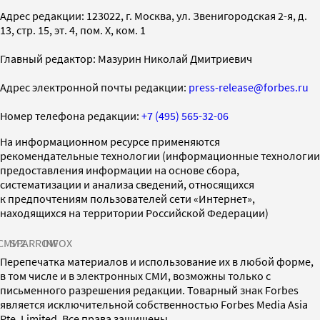
Адрес редакции: 123022, г. Москва, ул. Звенигородская 2-я, д.
13, стр. 15, эт. 4, пом. X, ком. 1
Главный редактор: Мазурин Николай Дмитриевич
Адрес электронной почты редакции:
press-release@forbes.ru
Номер телефона редакции:
+7 (495) 565-32-06
На информационном ресурсе применяются
рекомендательные технологии (информационные технологии
предоставления информации на основе сбора,
систематизации и анализа сведений, относящихся
к предпочтениям пользователей сети «Интернет»,
находящихся на территории Российской Федерации)
СМИ2
SPARROW
INFOX
Перепечатка материалов и использование их в любой форме,
в том числе и в электронных СМИ, возможны только с
письменного разрешения редакции. Товарный знак Forbes
является исключительной собственностью Forbes Media Asia
Pte. Limited. Все права защищены.