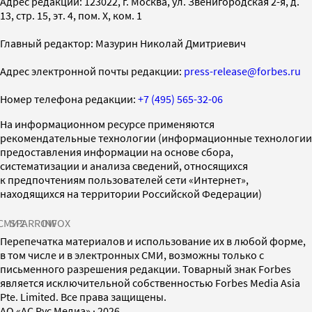
Адрес редакции: 123022, г. Москва, ул. Звенигородская 2-я, д.
13, стр. 15, эт. 4, пом. X, ком. 1
Главный редактор: Мазурин Николай Дмитриевич
Адрес электронной почты редакции:
press-release@forbes.ru
Номер телефона редакции:
+7 (495) 565-32-06
На информационном ресурсе применяются
рекомендательные технологии (информационные технологии
предоставления информации на основе сбора,
систематизации и анализа сведений, относящихся
к предпочтениям пользователей сети «Интернет»,
находящихся на территории Российской Федерации)
СМИ2
SPARROW
INFOX
Перепечатка материалов и использование их в любой форме,
в том числе и в электронных СМИ, возможны только с
письменного разрешения редакции. Товарный знак Forbes
является исключительной собственностью Forbes Media Asia
Pte. Limited. Все права защищены.
AO «АС Рус Медиа»
·
2026