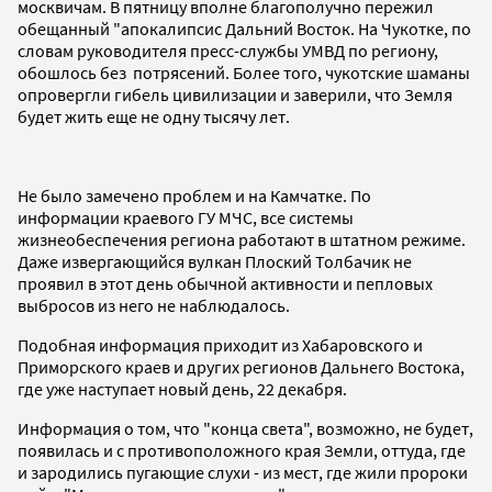
москвичам. В пятницу вполне благополучно пережил
обещанный "апокалипсис Дальний Восток. На Чукотке, по
словам руководителя пресс-службы УМВД по региону,
обошлось без потрясений. Более того, чукотские шаманы
опровергли гибель цивилизации и заверили, что Земля
будет жить еще не одну тысячу лет.
Не было замечено проблем и на Камчатке. По
информации краевого ГУ МЧС, все системы
жизнеобеспечения региона работают в штатном режиме.
Даже извергающийся вулкан Плоский Толбачик не
проявил в этот день обычной активности и пепловых
выбросов из него не наблюдалось.
Подобная информация приходит из Хабаровского и
Приморского краев и других регионов Дальнего Востока,
где уже наступает новый день, 22 декабря.
Информация о том, что "конца света", возможно, не будет,
появилась и с противоположного края Земли, оттуда, где
и зародились пугающие слухи - из мест, где жили пророки