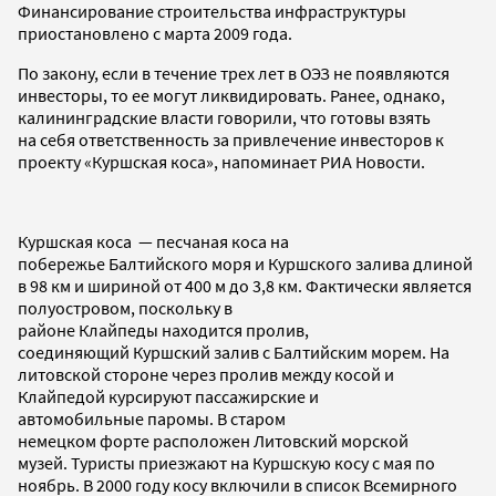
Финансирование строительства инфраструктуры
приостановлено с марта 2009 года.
По закону, если в течение трех лет в ОЭЗ не появляются
инвесторы, то ее могут ликвидировать. Ранее, однако,
калининградские власти говорили, что готовы взять
на себя ответственность за привлечение инвесторов к
проекту «Куршская коса», напоминает РИА Новости.
Куршская коса — песчаная коса на
побережье Балтийского моря и Куршского залива длиной
в 98 км и шириной от 400 м до 3,8 км. Фактически является
полуостровом, поскольку в
районе Клайпеды находится пролив,
соединяющий Куршский залив с Балтийским морем. На
литовской стороне через пролив между косой и
Клайпедой курсируют пассажирские и
автомобильные паромы. В старом
немецком форте расположен Литовский морской
музей. Туристы приезжают на Куршскую косу с мая по
ноябрь. В 2000 году косу включили в список Всемирного