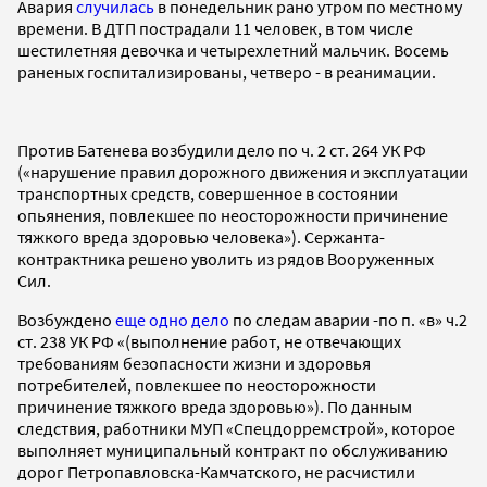
Авария
случилась
в понедельник рано утром по местному
времени. В ДТП пострадали 11 человек, в том числе
шестилетняя девочка и четырехлетний мальчик. Восемь
раненых госпитализированы, четверо - в реанимации.
Против Батенева возбудили дело по ч. 2 ст. 264 УК РФ
(«нарушение правил дорожного движения и эксплуатации
транспортных средств, совершенное в состоянии
опьянения, повлекшее по неосторожности причинение
тяжкого вреда здоровью человека»). Сержанта-
контрактника решено уволить из рядов Вооруженных
Сил.
Возбуждено
еще одно дело
по следам аварии -по п. «в» ч.2
ст. 238 УК РФ «(выполнение работ, не отвечающих
требованиям безопасности жизни и здоровья
потребителей, повлекшее по неосторожности
причинение тяжкого вреда здоровью»). По данным
следствия, работники МУП «Спецдорремстрой», которое
выполняет муниципальный контракт по обслуживанию
дорог Петропавловска-Камчатского, не расчистили