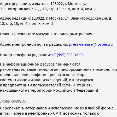
Адрес редакции, издателя: 123022, г. Москва, ул.
Звенигородская 2-я, д. 13, стр. 15, эт. 4, пом. X, ком. 1
Адрес редакции: 123022, г. Москва, ул. Звенигородская 2-я, д.
13, стр. 15, эт. 4, пом. X, ком. 1
Главный редактор: Мазурин Николай Дмитриевич
Адрес электронной почты редакции:
press-release@forbes.ru
Номер телефона редакции:
+7 (495) 565-32-06
На информационном ресурсе применяются
рекомендательные технологии (информационные технологии
предоставления информации на основе сбора,
систематизации и анализа сведений, относящихся
к предпочтениям пользователей сети «Интернет»,
находящихся на территории Российской Федерации)
СМИ2
SPARROW
INFOX
Перепечатка материалов и использование их в любой форме,
в том числе и в электронных СМИ, возможны только с