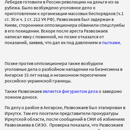
Лебедев готовили в России революцию на деньги из-за
рубежа. Было возбуждено уголовное дело о
приготовлении к организации массовых беспорядков (ч.1
ст. 30 и ч. 1 ст. 212 УК РФ). Развозжаев был задержан в
Киеве, сторонники оппозиционера обвинили спецслужбы
в его похищении. Вскоре после ареста Развозжаев
написал явку с повинной, но позже отказался от
показаний, заявив, что дал их под давлением и
пытками
.
Позже против оппозиционера также возбудили
уголовные дела о разбойном нападении на бизнесмена в
Ангарске 15 лет назад и незаконном пересечении
российско-украинской границы.
Также Развозжаев
является фигурантом дела
о заведомо
ложном доносе.
По делу о разбое в Ангарске, Развозжаев был этапирован в
Иркутск. Там его посетили представители прокуратуры
Иркутской области, после сообщений в СМИ об избиениях
Развозжаева в СИЗО. Проверка показала, что Развозжаев