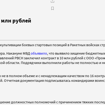
 млн рублей
ультивации боевых стартовых позиций в Ракетных войсках стр
ура. Накануне МВД
объявило
, что выявило хищение бюджетных
правлений РВСН заключил контракт в 10 млн рублей с ООО «П
ской области. Подрядчики выполнили работы не полностью и 
ы не в полном объеме и с ненадлежащим качеством по 16 кон
ей. Отчетная документация подписывалась командирами воинск
ревышение должностных полномочий с причинением тяжких после