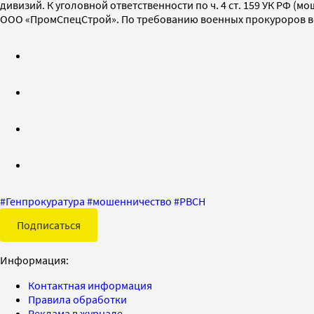
дивизий. К уголовной ответственности по ч. 4 ст. 159 УК РФ (м
ООО «ПромСпецСтрой». По требованию военных прокуроров воз
#
Генпрокуратура
#
мошенничество
#
РВСН
Подписаться
Информация:
Контактная информация
Правила обработки
Реклама в журнале