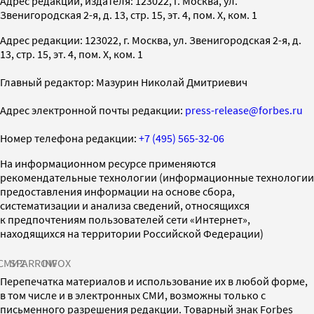
Адрес редакции, издателя: 123022, г. Москва, ул.
Звенигородская 2-я, д. 13, стр. 15, эт. 4, пом. X, ком. 1
Адрес редакции: 123022, г. Москва, ул. Звенигородская 2-я, д.
13, стр. 15, эт. 4, пом. X, ком. 1
Главный редактор: Мазурин Николай Дмитриевич
Адрес электронной почты редакции:
press-release@forbes.ru
Номер телефона редакции:
+7 (495) 565-32-06
На информационном ресурсе применяются
рекомендательные технологии (информационные технологии
предоставления информации на основе сбора,
систематизации и анализа сведений, относящихся
к предпочтениям пользователей сети «Интернет»,
находящихся на территории Российской Федерации)
СМИ2
SPARROW
INFOX
Перепечатка материалов и использование их в любой форме,
в том числе и в электронных СМИ, возможны только с
письменного разрешения редакции. Товарный знак Forbes