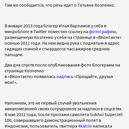
Там же сообщается, что речь идет о Татьяне Козленко.
В январе 2013 года блогер Илья Варламов у себя в
микроблоге в Twitter поместил ссылку на
фотографию
,
размещенную Козленко у себя на странице в «ВКонтакте»
осенью 2011 года. На нем видна рука с поднятым в адрес
сидящих спиной к стюардессе пассажиров средним
пальцем.
Два дня спустя после опубликования фото блогерами на
странице Козленко
в «ВКонтакте» появилась
надпись
«Прощайте, друзья
мои!».
Напомним, это не первый случай увольнения
авиакомпанией своих сотрудников за надписи в соцсетях.
В мае 2012 года, после пропажи самолета Sukhoi SuperJet-
100, совершавшего демонстрационный полет в
Индонезии, пользователь твиттера
4katrin
написала