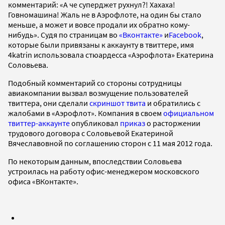
комментарий: «А че суперджет рухнул?! Хахаха!
Говномашина! Жаль не в Аэрофлоте, на один бы стало
меньше, а может и вовсе продали их обратно кому-
нибудь». Судя по страницам во
«Вконтакте»
и
Facebook
,
которые были привязаны к аккаунту в твиттере, имя
4katrin использовала стюардесса «Аэрофлота» Екатерина
Соловьева.
Подобный комментарий со стороны сотрудницы
авиакомпании вызвал возмущение пользователей
твиттера, они сделали
скриншот твита
и обратились с
жалобами в «Аэрофлот». Компания в своем
официальном
твиттер-аккаунте
опубликовал
приказ
о расторжении
трудового договора с Соловьевой Екатериной
Вячеславовной по соглашению сторон с 11 мая 2012 года.
По некоторым данным, впоследствии Соловьева
устроилась на работу офис-менеджером московского
офиса «ВКонтакте».