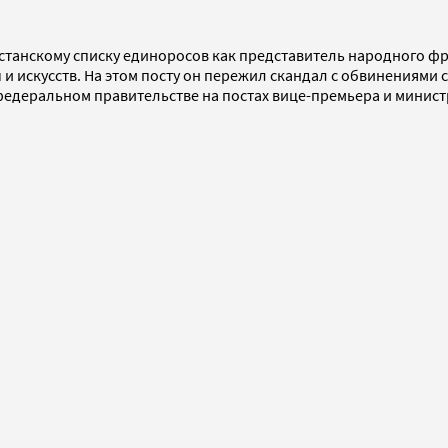
естанскому списку единоросов как представитель народного фр
 искусств. На этом посту он пережил скандал с обвинениями ст
 федеральном правительстве на постах вице-премьера и минист