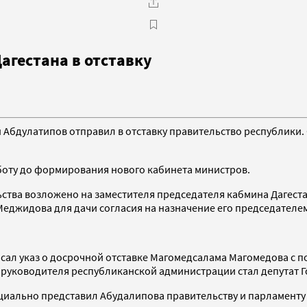
агестана в отставку
Абдулатипов отправил в отставку правительство республики.
боту до формирования нового кабинета министров.
тва возложено на заместителя председателя кабмина Дагест
еджидова для дачи согласия на назначение его председателем
ал указ о досрочной отставке Магомедсалама Магомедова с по
уководителя республиканской администрации стал депутат Го
иально представил Абудалипова правительству и парламенту 