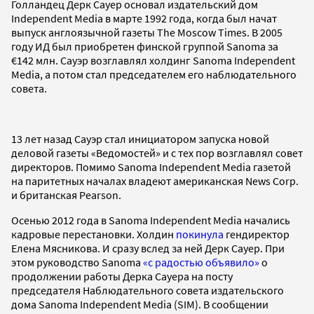
Голландец Дерк Сауер основал издательский дом
Independent Media в марте 1992 года, когда был начат
выпуск англоязычной газеты The Moscow Times. В 2005
году ИД был приобретен финской группой Sanoma за
€142 млн. Сауэр возглавлял холдинг Sanoma Independent
Media, а потом стал председателем его наблюдательного
совета.
13 лет назад Сауэр стал инициатором запуска новой
деловой газеты «Ведомостей» и с тех пор возглавлял совет
директоров. Помимо Sanoma Independent Media газетой
на паритетных началах владеют американская News Сorp.
и британская Pearson.
Осенью 2012 года в Sanoma Independent Media начались
кадровые перестановки. Холдин
покинула
гендиректор
Елена Мясникова. И сразу вслед за ней Дерк Сауер. При
этом руководство Sanoma
«с радостью объявило»
о
продолжении работы Дерка Сауера на посту
председателя Наблюдательного совета издательского
дома Sanoma Independent Media (SIM). В сообщении