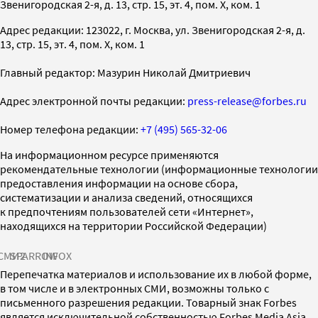
Звенигородская 2-я, д. 13, стр. 15, эт. 4, пом. X, ком. 1
Адрес редакции: 123022, г. Москва, ул. Звенигородская 2-я, д.
13, стр. 15, эт. 4, пом. X, ком. 1
Главный редактор: Мазурин Николай Дмитриевич
Адрес электронной почты редакции:
press-release@forbes.ru
Номер телефона редакции:
+7 (495) 565-32-06
На информационном ресурсе применяются
рекомендательные технологии (информационные технологии
предоставления информации на основе сбора,
систематизации и анализа сведений, относящихся
к предпочтениям пользователей сети «Интернет»,
находящихся на территории Российской Федерации)
СМИ2
SPARROW
INFOX
Перепечатка материалов и использование их в любой форме,
в том числе и в электронных СМИ, возможны только с
письменного разрешения редакции. Товарный знак Forbes
является исключительной собственностью Forbes Media Asia