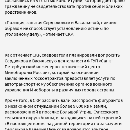
сославшись на 51 статью конституции, которая дает право
гражданину не свидетельствовать против себя и близких
родственников.
«Позиция, занятая Сердюковым и Васильевой, никоим
образом не способствует установлению истины по
уголовному делу», - отмечает СКР.
Как отмечает СКР, следователи планировали допросить
Сердюкова и Васильеву о деятельности ФГУП «Санкт-
Петербургский инженерно-технический центр
Минобороны России», который на основании
заключенных госконтрактов предоставляет услуги по
автотранспортному обеспечению органов военного
управления Миобороны в различных городах страны.
Кроме того, в СКР рассчитывали расспросить фигурантов
о незаконном отчуждении более 9 000 кв м земли,
расположенной в поселке Большой Утриш Супсехского
сельского округа Анапы, и находящихся на ней строений.
«В настоящее время на данной территории по заказу зятя
Сердюкова Валерия Пузикова возводится элитное