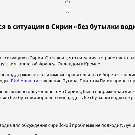
я в ситуации в Сирии «без бутылки вод
ситуацию в Сирии. Он заявил, что ситуация в стране настольк
нцузским коллегой Франсуа Олландом в Кремле.
ьно поддерживает легитимные правительства и борется с радик
водит
РИА Новости
заявление Путина. При этом Путин привел п
чень активно обсуждалас тема Сирииь, была напряженная дискус
ько без бутылки хорошего вина, здесь без бутылки водки не раз
водка для обсуждения сирийской проблемы не подходит. Лучше