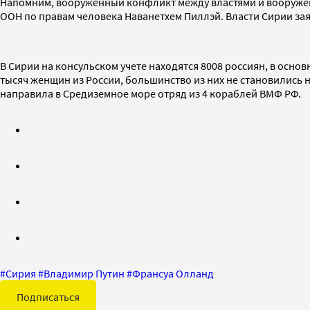
Напомним, вооруженный конфликт между властями и вооруженно
ООН по правам человека Наванетхем Пиллэй. Власти Сирии за
В Сирии на консульском учете находятся 8008 россиян, в осн
тысяч женщин из России, большинство из них не становились 
направила в Средиземное море отряд из 4 кораблей ВМФ РФ.
#
Сирия
#
Владимир Путин
#
Франсуа Олланд
Подписаться