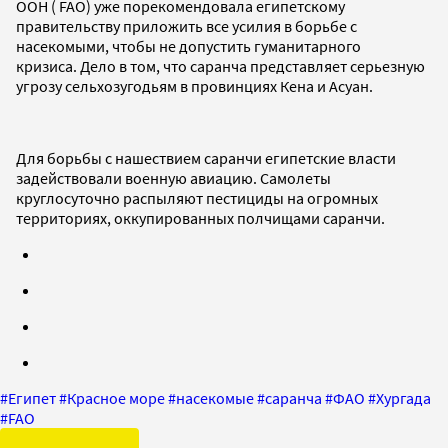
ООН ( FAO) уже порекомендовала египетскому
правительству приложить все усилия в борьбе с
насекомыми, чтобы не допустить гуманитарного
кризиса. Дело в том, что саранча представляет серьезную
угрозу сельхозугодьям в провинциях Кена и Асуан.
Для борьбы с нашествием саранчи египетские власти
задействовали военную авиацию. Самолеты
круглосуточно распыляют пестициды на огромных
территориях, оккупированных полчищами саранчи.
#
Египет
#
Красное море
#
насекомые
#
саранча
#
ФАО
#
Хургада
#
FAO