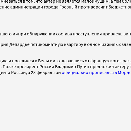
еваться в том, что актер не является малоимущим, а тем боле
ение администрации города Грозный противоречит бюджетному 
дшего и «при обнаружении состава преступления привлечь вин
арил Депардье пятикомнатную квартиру в одном из жилых здан
ю и поселился в Бельгии, отказавшись от французского гражд
од. Позже президент России Владимир Путин предложил актеру 
дента России, а 23 февраля он
официально прописался в Морд