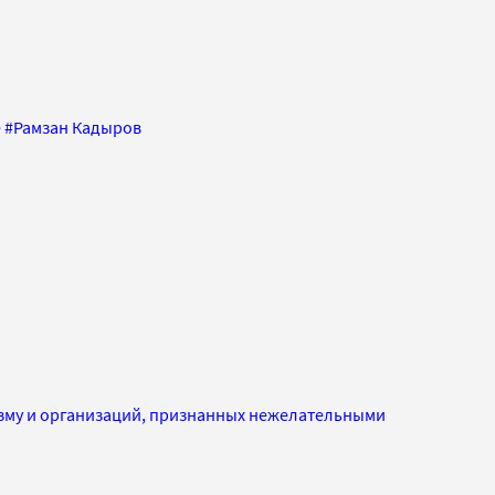
е
#
Рамзан Кадыров
изму и организаций, признанных нежелательными