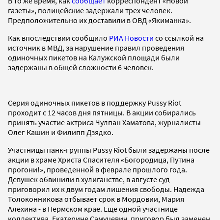
В то же время, как
сообщает
корреспондент «Новой
газеты», полицейские задержали трех человек.
Предположительно их доставили в ОВД «Якиманка».
Как впоследствии сообщило
РИА Новости
со ссылкой на
источник в МВД, за нарушение правил проведения
одиночных пикетов на Калужской площади были
задержаны в общей сложности 6 человек.
Серия одиночных пикетов в поддержку Pussy Riot
проходит с 12 часов дня пятницы. В акции собирались
принять участие актриса Чулпан Хаматова, журналисты
Олег Кашин и Филипп Дзядко.
Участницы панк-группы Pussy Riot были задержаны после
акции в храме Христа Спасителя «Богородица, Путина
прогони!», проведенной в феврале прошлого года.
Девушек обвинили в хулиганстве, в августе суд
приговорил их к двум годам лишения свободы. Надежда
Толоконникова отбывает срок в Мордовии, Мария
Алехина - в Пермском крае. Еще одной участнице
коллектива, Екатерине Самуцевич, приговор был заменен