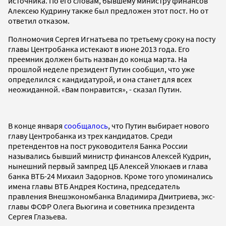
источника. По его словам, бывшему министру финансов
Алексею Кудрину также был предложен этот пост. Но от
ответил отказом.
Полномочия Сергея Игнатьева по третьему сроку на посту
главы Центробанка истекают в июне 2013 года. Его
преемник должен быть назван до конца марта. На
прошлой неделе президент Путин сообщил, что уже
определился с кандидатурой, и она станет для всех
неожиданной. «Вам понравится», - сказал Путин.
В конце января
сообщалось
, что Путин выбирает нового
главу Центробанка из трех кандидатов. Среди
претендентов на пост руководителя Банка России
назывались бывший министр финансов Алексей Кудрин,
нынешний первый зампред ЦБ Алексей Улюкаев и глава
банка ВТБ-24 Михаил Задорнов. Кроме того упоминались
имена главы ВТБ Андрея Костина, председатель
правления Внешэкономбанка Владимира Дмитриева, экс-
главы ФСФР Олега Вьюгина и советника президента
Сергея Глазьева.