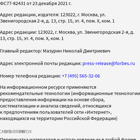
ФС77-82431 от 23 декабря 2021 г.
Адрес редакции, издателя: 123022, г. Москва, ул.
Звенигородская 2-я, д. 13, стр. 15, эт. 4, пом. X, ком. 1
Адрес редакции: 123022, г. Москва, ул. Звенигородская 2-я, д.
13, стр. 15, эт. 4, пом. X, ком. 1
Главный редактор: Мазурин Николай Дмитриевич
Адрес электронной почты редакции:
press-release@forbes.ru
Номер телефона редакции:
+7 (495) 565-32-06
На информационном ресурсе применяются
рекомендательные технологии (информационные технологии
предоставления информации на основе сбора,
систематизации и анализа сведений, относящихся
к предпочтениям пользователей сети «Интернет»,
находящихся на территории Российской Федерации)
СМИ2
SPARROW
INFOX
Перепечатка материалов и использование их в любой форме,