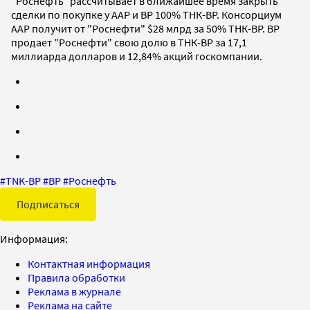
"Роснефть" рассчитывает в ближайшее время закрыть
сделки по покупке у ААР и ВР 100% ТНК-ВР. Консорциум
ААР получит от "Роснефти" $28 млрд за 50% ТНК-ВР. BP
продает "Роснефти" свою долю в ТНК-ВР за 17,1
миллиарда долларов и 12,84% акций госкомпании.
#
TNK-BP
#
BP
#
Роснефть
Подписаться
Информация:
Контактная информация
Правила обработки
Реклама в журнале
Реклама на сайте