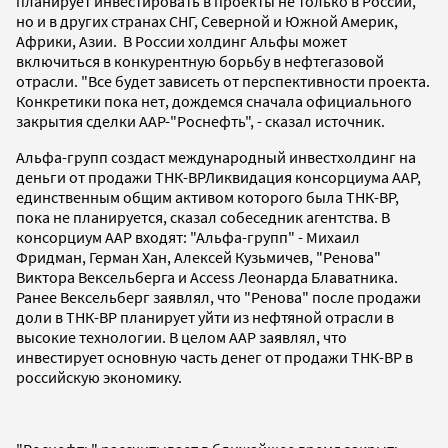
планирует инвестировать в проекты не только в России,
но и в других странах СНГ, Северной и Южной Америк,
Африки, Азии. В России холдинг Альфы может
включиться в конкурентную борьбу в нефтегазовой
отрасли. "Все будет зависеть от перспективности проекта.
Конкретики пока нет, дождемся сначала официального
закрытия сделки ААР-"Роснефть", - сказал источник.
Альфа-групп создаст международный инвестхолдинг на
деньги от продажи ТНК-ВРЛиквидация консорциума ААР,
единственным общим активом которого была ТНК-ВР,
пока не планируется, сказал собеседник агентства. В
консорциум ААР входят: "Альфа-групп" - Михаил
Фридман, Герман Хан, Алексей Кузьмичев, "Ренова"
Виктора Вексельберга и Access Леонарда Блаватника.
Ранее Вексельберг заявлял, что "Ренова" после продажи
доли в ТНК-ВР планирует уйти из нефтяной отрасли в
высокие технологии. В целом ААР заявлял, что
инвестирует основную часть денег от продажи ТНК-BP в
российскую экономику.