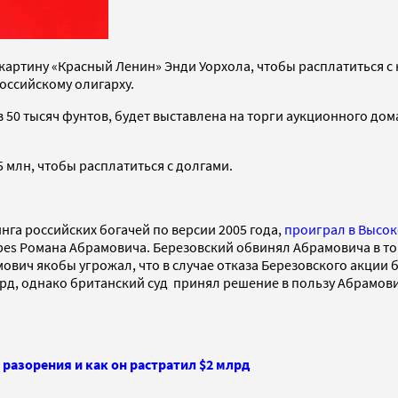
артину «Красный Ленин» Энди Уорхола, чтобы расплатиться с
российскому олигарху.
50 тысяч фунтов, будет выставлена на торги аукционного дома 
5 млн, чтобы расплатиться с долгами.
инга российских богачей по версии 2005 года,
проиграл в Высок
es Романа Абрамовича. Березовский обвинял Абрамовича в том,
мович якобы угрожал, что в случае отказа Березовского акции
лрд, однако британский суд принял решение в пользу Абрамов
 разорения и как он растратил $2 млрд