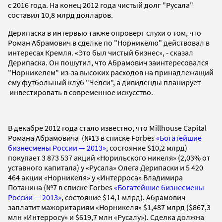
с 2016 года. На конец 2012 года чистый долг "Русала"
составил 10,8 млрд долларов.
Дерипаска в интервью также опроверг слухи о том, что
Роман Абрамович в сделке по "Норникелю" действовал в
интересах Кремля. «Это был чистый бизнес», - сказал
Дерипаска. Он пошутил, что Абрамович заинтересовался
"Норникелем" из-за высоких расходов на принадлежащий
ему футбольный клуб "Челси", а дивиденды планирует
инвестировать в современное искусство.
В декабре 2012 года стало известно, что Millhouse Capital
Романа Абрамовича (№13 в списке Forbes
«Богатейшие
бизнесмены России — 2013»
, состояние $10,2 млрд)
покупает 3 873 537 акций «Норильского никеля» (2,03% от
уставного капитала) у «Русала» Олега Дерипаски и 5 420
464 акции «Норникеля» у «Интерроса» Владимира
Потанина (№7 в списке Forbes
«Богатейшие бизнесмены
России — 2013»
, состояние $14,1 млрд). Абрамович
заплатит мажоритариям «Норникеля» $1,487 млрд ($867,3
млн «Интерросу» и $619,7 млн «Русалу»). Сделка должна