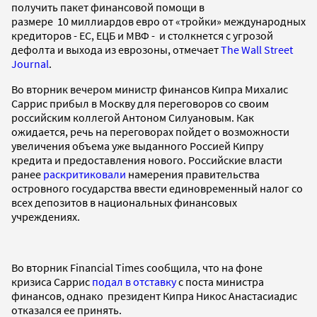
получить пакет финансовой помощи в
размере 10 миллиардов евро от «тройки» международных
кредиторов - ЕС, ЕЦБ и МВФ - и столкнется с угрозой
дефолта и выхода из еврозоны, отмечает
The Wall Street
Journal
.
Во вторник вечером министр финансов Кипра Михалис
Саррис прибыл в Москву для переговоров со своим
российским коллегой Антоном Силуановым. Как
ожидается, речь на переговорах пойдет о возможности
увеличения объема уже выданного Россией Кипру
кредита и предоставления нового. Российские власти
ранее
раскритиковали
намерения правительства
островного государства ввести единовременный налог со
всех депозитов в национальных финансовых
учреждениях.
Во вторник Financial Times сообщила, что на фоне
кризиса Саррис
подал в отставку
с поста министра
финансов, однако президент Кипра Никос Анастасиадис
отказался ее принять.