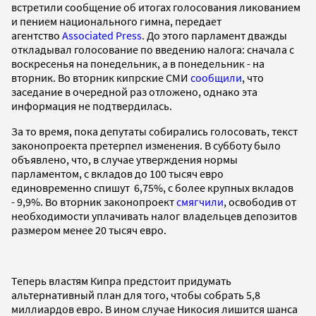
встретили сообщение об итогах голосования ликованием
и пением национального гимна, передает
агентство
Associated Press
. До этого парламент дважды
откладывал голосование по введению налога: сначала с
воскресенья на понедельник, а в понедельник - на
вторник. Во вторник кипрские СМИ
сообщили
, что
заседание в очередной раз отложено, однако эта
информация не подтвердилась.
За то время, пока депутаты собирались голосовать, текст
законопроекта претерпел изменения. В субботу было
объявлено, что, в случае утверждения нормы
парламентом, с вкладов до 100 тысяч евро
единовременно спишут 6,75%, с более крупных вкладов
- 9,9%. Во вторник законопроект
смягчили
, освободив от
необходимости уплачивать налог владельцев депозитов
размером менее 20 тысяч евро.
Теперь властям Кипра предстоит придумать
альтернативный план для того, чтобы собрать 5,8
миллиардов евро. В ином случае Никосия лишится шанса